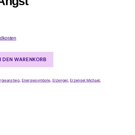
 Angst
dkosten
N DEN WARENKORB
rgieanstieg
,
Energiesymbole
,
Erzengel
,
Erzengel Michael
,