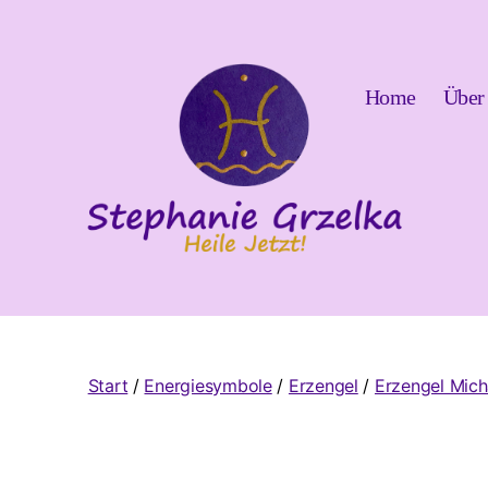
Home
Über
Heile
Jetzt!
Start
/
Energiesymbole
/
Erzengel
/
Erzengel Mich