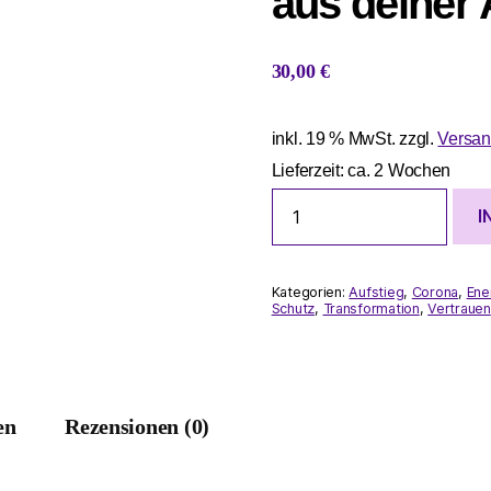
aus deiner
30,00
€
inkl. 19 % MwSt.
zzgl.
Versan
Lieferzeit:
ca. 2 Wochen
Erzengel
I
Michael
-
Löse
dich
Kategorien:
Aufstieg
,
Corona
,
Ene
aus
Schutz
,
Transformation
,
Vertrauen
deiner
Angst
Menge
en
Rezensionen (0)