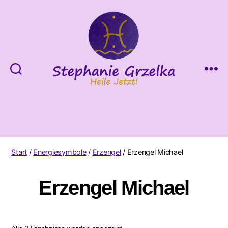
Heile
Jetzt!
Start
/
Energiesymbole
/
Erzengel
/ Erzengel Michael
Erzengel Michael