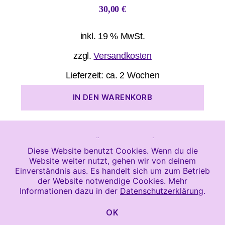
30,00
€
inkl. 19 % MwSt.
zzgl.
Versandkosten
Lieferzeit:
ca. 2 Wochen
IN DEN WARENKORB
© 2026
Heile Jetzt!
Newsletter
Diese Website benutzt Cookies. Wenn du die
Website weiter nutzt, gehen wir von deinem
Design und Entwicklung durch
Wittler
Einverständnis aus. Es handelt sich um zum Betrieb
Webdesign
der Website notwendige Cookies. Mehr
Informationen dazu in der
Datenschutzerklärung
.
OK
Facebook
Instagram
YouTube