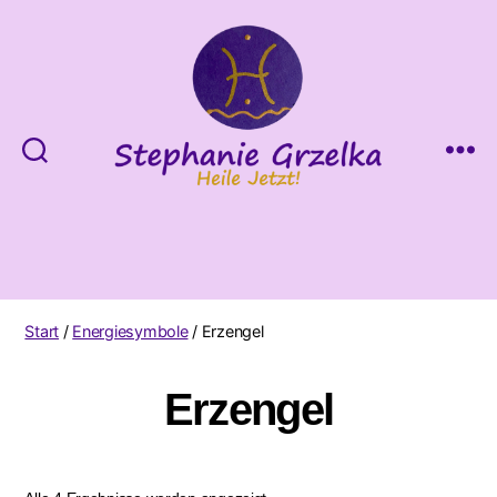
Heile
Jetzt!
Start
/
Energiesymbole
/ Erzengel
Erzengel