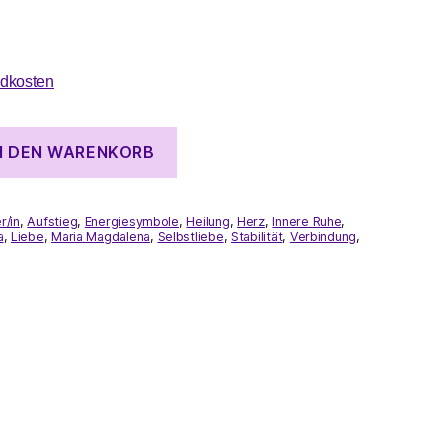
dkosten
N DEN WARENKORB
r/in
,
Aufstieg
,
Energiesymbole
,
Heilung
,
Herz
,
Innere Ruhe
,
a
,
Liebe
,
Maria Magdalena
,
Selbstliebe
,
Stabilität
,
Verbindung
,