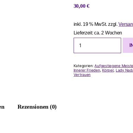
30,00
€
inkl. 19 % MwSt.
zzgl.
Versan
Lieferzeit:
ca. 2 Wochen
Lady
I
Nada
-
Liebe
dich
Kategorien:
Aufgestiegene Meiste
selbst
Innerer Frieden
,
Körper
,
Lady Nad
Vertrauen
Menge
en
Rezensionen (0)