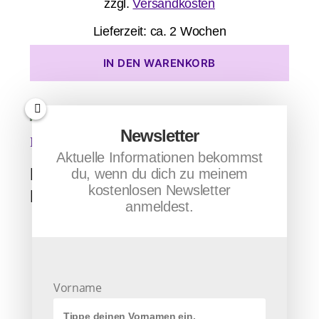
zzgl.
Versandkosten
Lieferzeit:
ca. 2 Wochen
IN DEN WARENKORB
Newsletter
Aktuelle Informationen bekommst
Erzengel Michael – Fremde
du, wenn du dich zu meinem
kostenlosen Newsletter
Energien klären und reinigen
anmeldest.
30,00
€
inkl. 19 % MwSt.
Vorname
zzgl.
Versandkosten
Lieferzeit:
ca. 2 Wochen