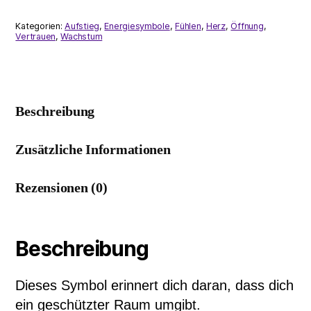
Menge
Kategorien:
Aufstieg
,
Energiesymbole
,
Fühlen
,
Herz
,
Öffnung
,
Vertrauen
,
Wachstum
Beschreibung
Zusätzliche Informationen
Rezensionen (0)
Beschreibung
Dieses Symbol erinnert dich daran, dass dich
ein geschützter Raum umgibt.