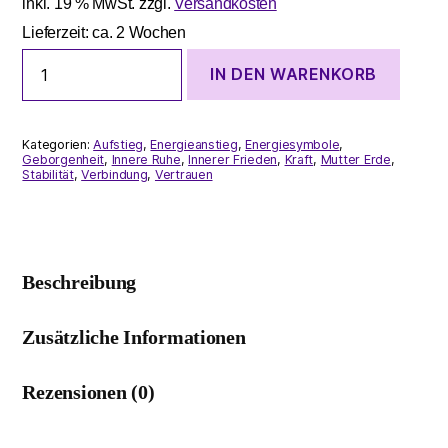
inkl. 19 % MwSt.
zzgl.
Versandkosten
Lieferzeit:
ca. 2 Wochen
Mutter
IN DEN WARENKORB
Erde
trägt
und
umsorgt
Kategorien:
Aufstieg
,
Energieanstieg
,
Energiesymbole
,
dich
Geborgenheit
,
Innere Ruhe
,
Innerer Frieden
,
Kraft
,
Mutter Erde
,
Stabilität
,
Verbindung
,
Vertrauen
-
spüre
ihre
Liebe
Menge
Beschreibung
Zusätzliche Informationen
Rezensionen (0)