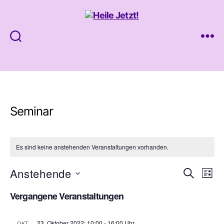
Heile
Jetzt!
Seminar
Es sind keine anstehenden Veranstaltungen vorhanden.
Anstehende
V
V
S
L
u
D
i
e
e
c
Vergangene Veranstaltungen
a
s
h
t
r
t
r
e
u
e
23. Oktober 2022: 10:00
-
16:00
OKT.