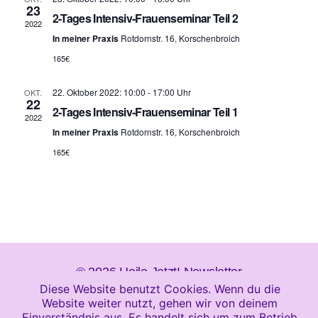
a
m
a
23
w
2-Tages Intensiv-Frauenseminar Teil 2
2022
n
n
ä
In meiner Praxis
Rotdornstr. 16, Korschenbroich
h
s
s
l
165€
e
t
t
n
22. Oktober 2022: 10:00
-
17:00
OKT.
a
.
22
a
2-Tages Intensiv-Frauenseminar Teil 1
2022
l
In meiner Praxis
Rotdornstr. 16, Korschenbroich
l
t
165€
t
u
u
n
n
g
g
A
e
© 2026
Heile Jetzt!
Newsletter
n
Diese Website benutzt Cookies. Wenn du die
n
s
Website weiter nutzt, gehen wir von deinem
Design und Entwicklung durch
Wittler
Einverständnis aus. Es handelt sich um zum Betrieb