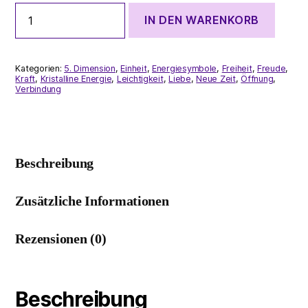
Neue
IN DEN WARENKORB
Zeit!
Wassermannzeitalter
Menge
Kategorien:
5. Dimension
,
Einheit
,
Energiesymbole
,
Freiheit
,
Freude
,
Kraft
,
Kristalline Energie
,
Leichtigkeit
,
Liebe
,
Neue Zeit
,
Öffnung
,
Verbindung
Beschreibung
Zusätzliche Informationen
Rezensionen (0)
Beschreibung