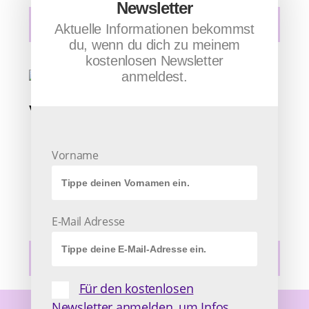
Newsletter
IN DEN WARENKORB
Aktuelle Informationen bekommst
du, wenn du dich zu meinem
kostenlosen Newsletter
anmeldest.
Verbindungen heilen
30,00
€
Vorname
inkl. 19 % MwSt.
zzgl.
Versandkosten
E-Mail Adresse
Lieferzeit:
ca. 2 Wochen
IN DEN WARENKORB
Für den kostenlosen
Newsletter anmelden, um Infos